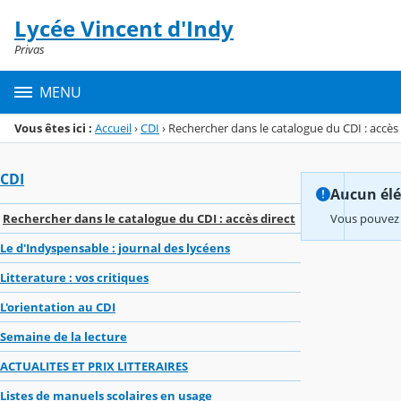
Panneau de gestion des cookies
Lycée Vincent d'Indy
Menu de la rubrique
Contenu
Privas
MENU
Vous êtes ici :
Accueil
›
CDI
›
Rechercher dans le catalogue du CDI : accès 
CDI
Aucun élém
Rechercher dans le catalogue du CDI : accès direct
Vous pouvez 
Le d'Indyspensable : journal des lycéens
Litterature : vos critiques
L'orientation au CDI
Semaine de la lecture
ACTUALITES ET PRIX LITTERAIRES
Listes de manuels scolaires en usage