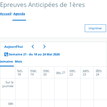
Epreuves Anticipées de 1ères
Accueil
Agenda
Imprimer
Aujourd’hui
Semaine 21 - du 18 au 24 Mai 2026
Semaine
Mois
lun.
mar.
mer.
ven.
sam.
dim.
jeu.
21
18
19
20
22
23
24
Sur la
journée
08h