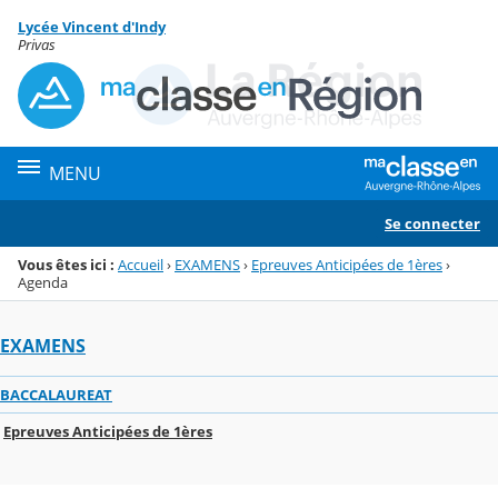
Panneau de gestion des cookies
Lycée Vincent d'Indy
Menu de la rubrique
Contenu
Privas
MENU
Se connecter
Vous êtes ici :
Accueil
›
EXAMENS
›
Epreuves Anticipées de 1ères
›
Agenda
EXAMENS
BACCALAUREAT
Epreuves Anticipées de 1ères