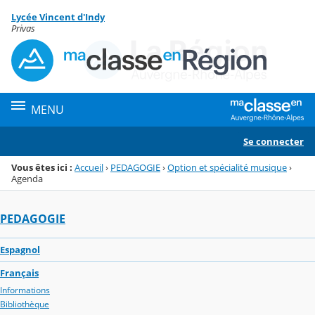
Panneau de gestion des cookies
Lycée Vincent d'Indy
Menu de la rubrique
Contenu
Privas
MENU
Se connecter
Vous êtes ici :
Accueil
›
PEDAGOGIE
›
Option et spécialité musique
›
Agenda
PEDAGOGIE
Espagnol
Français
Informations
Bibliothèque