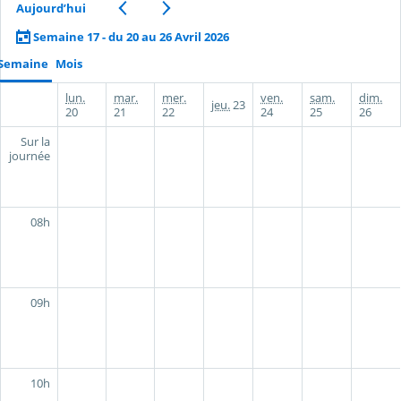
Aujourd’hui
Semaine 17 - du 20 au 26 Avril 2026
Semaine
Mois
lun.
mar.
mer.
ven.
sam.
dim.
jeu.
23
20
21
22
24
25
26
Sur la
journée
08h
09h
10h