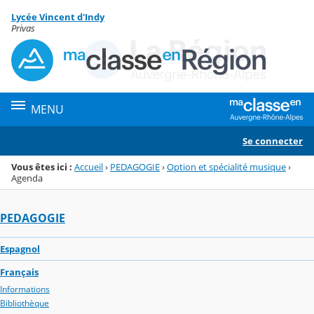
Panneau de gestion des cookies
Lycée Vincent d'Indy
Menu de la rubrique
Contenu
Privas
MENU
Se connecter
Vous êtes ici :
Accueil
›
PEDAGOGIE
›
Option et spécialité musique
›
Agenda
PEDAGOGIE
Espagnol
Français
Informations
Bibliothèque