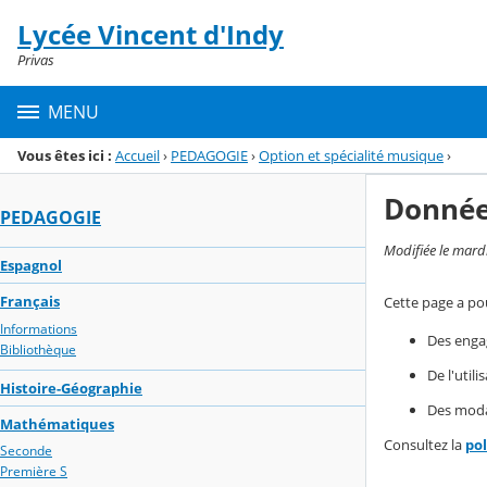
Panneau de gestion des cookies
Lycée Vincent d'Indy
Menu de la rubrique
Contenu
Privas
MENU
Vous êtes ici :
Accueil
›
PEDAGOGIE
›
Option et spécialité musique
›
Donnée
PEDAGOGIE
Modifiée le mard
Espagnol
Français
Cette page a pou
Informations
Des enga
Bibliothèque
De l'util
Histoire-Géographie
Des modal
Mathématiques
Consultez la
po
Seconde
Première S