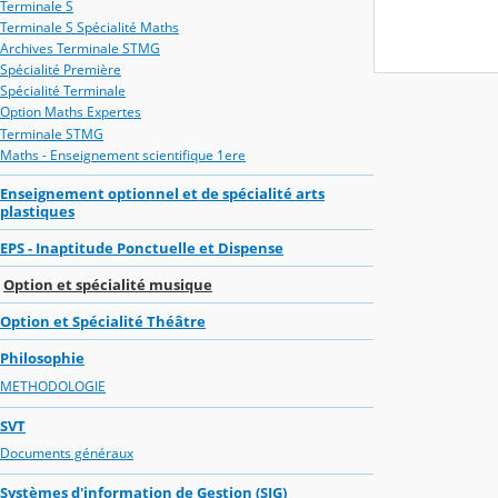
Terminale S
Terminale S Spécialité Maths
Archives Terminale STMG
Spécialité Première
Spécialité Terminale
Option Maths Expertes
Terminale STMG
Maths - Enseignement scientifique 1ere
Enseignement optionnel et de spécialité arts
plastiques
EPS - Inaptitude Ponctuelle et Dispense
Option et spécialité musique
Option et Spécialité Théâtre
Philosophie
METHODOLOGIE
SVT
Documents généraux
Systèmes d'information de Gestion (SIG)