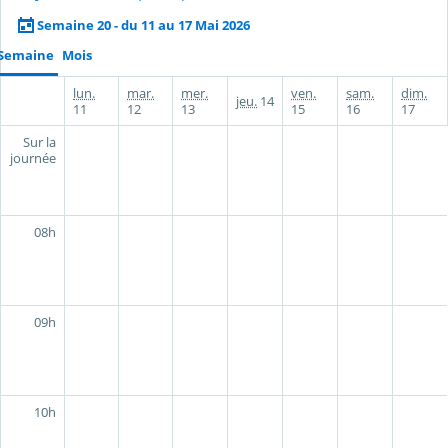
Semaine 20 - du 11 au 17 Mai 2026
Semaine
Mois
lun.
mar.
mer.
ven.
sam.
dim.
jeu.
14
11
12
13
15
16
17
Sur la
journée
08h
09h
10h