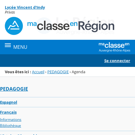
Panneau de gestion des cookies
Lycée Vincent d'Indy
Menu de la rubrique
Contenu
Privas
MENU
Se connecter
Vous êtes ici :
Accueil
›
PEDAGOGIE
›
Agenda
PEDAGOGIE
Espagnol
Français
Informations
Bibliothèque