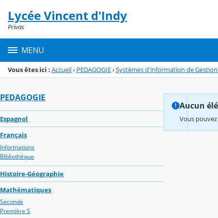
Panneau de gestion des cookies
Lycée Vincent d'Indy
Menu de la rubrique
Contenu
Privas
MENU
Vous êtes ici :
Accueil
›
PEDAGOGIE
›
Systèmes d'information de Gestion 
PEDAGOGIE
Aucun élém
Espagnol
Vous pouvez 
Français
Informations
Bibliothèque
Histoire-Géographie
Mathématiques
Seconde
Première S