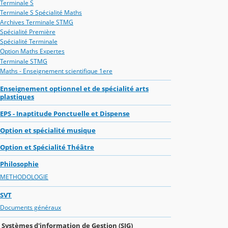
Terminale S
Terminale S Spécialité Maths
Archives Terminale STMG
Spécialité Première
Spécialité Terminale
Option Maths Expertes
Terminale STMG
Maths - Enseignement scientifique 1ere
Enseignement optionnel et de spécialité arts
plastiques
EPS - Inaptitude Ponctuelle et Dispense
Option et spécialité musique
Option et Spécialité Théâtre
Philosophie
METHODOLOGIE
SVT
Documents généraux
Systèmes d'information de Gestion (SIG)