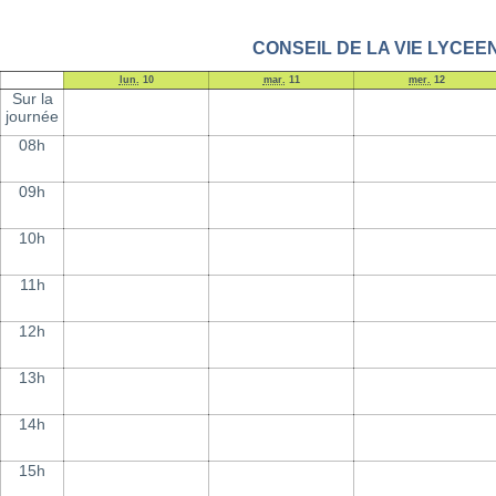
CONSEIL DE LA VIE LYCEENNE
lun.
10
mar.
11
mer.
12
Sur la
journée
08h
09h
10h
11h
12h
13h
14h
15h