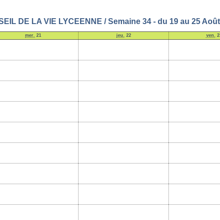
EIL DE LA VIE LYCEENNE / Semaine 34 - du 19 au 25 Août
mer.
21
jeu.
22
ven.
2