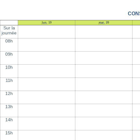
CONS
lun.
19
mar.
20
Sur la
journée
08h
09h
10h
11h
12h
13h
14h
15h