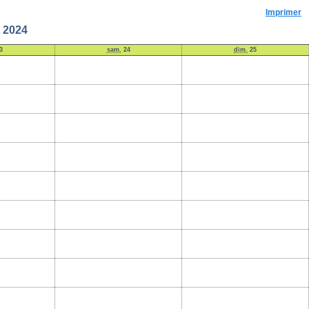
Imprimer
 2024
3
sam.
24
dim.
25