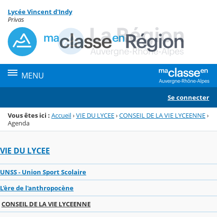
Panneau de gestion des cookies
Lycée Vincent d'Indy
Menu de la rubrique
Contenu
Privas
MENU
Se connecter
Vous êtes ici :
Accueil
›
VIE DU LYCEE
›
CONSEIL DE LA VIE LYCEENNE
›
Agenda
VIE DU LYCEE
UNSS - Union Sport Scolaire
L'ère de l'anthropocène
CONSEIL DE LA VIE LYCEENNE