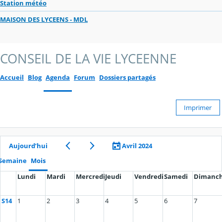
Station météo
MAISON DES LYCEENS - MDL
CONSEIL DE LA VIE LYCEENNE
Accueil
Blog
Agenda
Forum
Dossiers partagés
Imprimer
Aujourd’hui
Avril 2024
Semaine
Mois
Lundi
Mardi
Mercredi
Jeudi
Vendredi
Samedi
Dimanc
S14
1
2
3
4
5
6
7