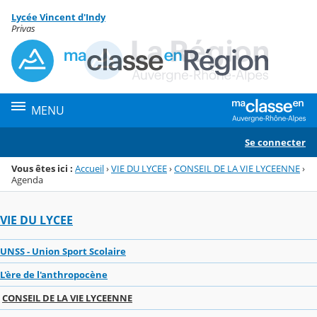
Panneau de gestion des cookies
Lycée Vincent d'Indy
Menu de la rubrique
Contenu
Privas
MENU
Se connecter
Vous êtes ici :
Accueil
›
VIE DU LYCEE
›
CONSEIL DE LA VIE LYCEENNE
›
Agenda
VIE DU LYCEE
UNSS - Union Sport Scolaire
L'ère de l'anthropocène
CONSEIL DE LA VIE LYCEENNE