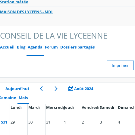
Station météo
MAISON DES LYCEENS - MDL
CONSEIL DE LA VIE LYCEENNE
Accueil
Blog
Agenda
Forum
Dossiers partagés
Imprimer
Aujourd’hui
Août 2024
Semaine
Mois
Lundi
Mardi
Mercredi
Jeudi
Vendredi
Samedi
Dimanc
S31
29
30
31
1
2
3
4