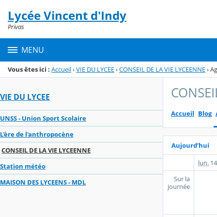
Panneau de gestion des cookies
Lycée Vincent d'Indy
Menu de la rubrique
Contenu
Privas
MENU
Vous êtes ici :
Accueil
›
VIE DU LYCEE
›
CONSEIL DE LA VIE LYCEENNE
›
A
CONSEI
VIE DU LYCEE
Accueil
Blog
UNSS - Union Sport Scolaire
L'ère de l'anthropocène
Aujourd’hui
CONSEIL DE LA VIE LYCEENNE
lun.
14
Station météo
Sur la
MAISON DES LYCEENS - MDL
journée