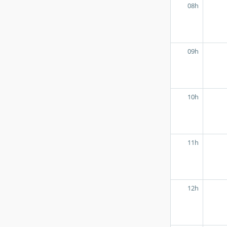
08h
09h
10h
11h
12h