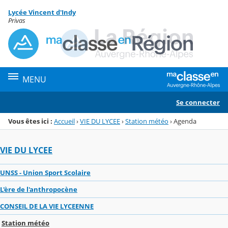
Panneau de gestion des cookies
Lycée Vincent d'Indy
Menu de la rubrique
Contenu
Privas
MENU
Se connecter
Vous êtes ici :
Accueil
›
VIE DU LYCEE
›
Station météo
›
Agenda
VIE DU LYCEE
UNSS - Union Sport Scolaire
L'ère de l'anthropocène
CONSEIL DE LA VIE LYCEENNE
Station météo