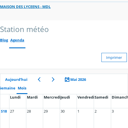
MAISON DES LYCEENS - MDL
Station météo
Blog
Agenda
Imprimer
Aujourd’hui
Mai 2026
Semaine
Mois
Lundi
Mardi
Mercredi
Jeudi
Vendredi
Samedi
Dimanc
S18
27
28
29
30
1
2
3