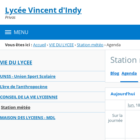
Panneau de gestion des cookies
Lycée Vincent d'Indy
Menu de la rubrique
Contenu
Privas
MENU
Vous êtes ici :
Accueil
›
VIE DU LYCEE
›
Station météo
›
Agenda
Station
VIE DU LYCEE
Blog
Agenda
UNSS - Union Sport Scolaire
L'ère de l'anthropocène
Aujourd’hui
CONSEIL DE LA VIE LYCEENNE
lun.
18
Station météo
Sur la
MAISON DES LYCEENS - MDL
journée