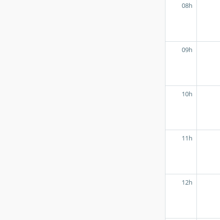
08h
09h
10h
11h
12h