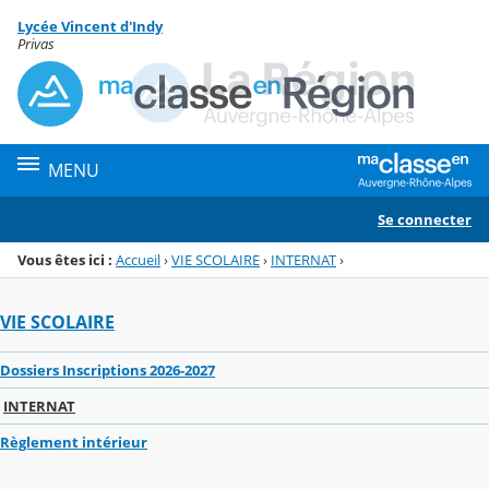
Panneau de gestion des cookies
Lycée Vincent d'Indy
Menu de la rubrique
Contenu
Privas
MENU
Se connecter
Vous êtes ici :
Accueil
›
VIE SCOLAIRE
›
INTERNAT
›
VIE SCOLAIRE
Dossiers Inscriptions 2026-2027
INTERNAT
Règlement intérieur