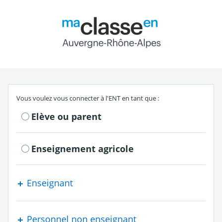
Return to the authe
S'authentifier en tant que
Vous voulez vous connecter à l'ENT en tant que :
Elève ou parent
Enseignement agricole
Enseignant
Personnel non enseignant