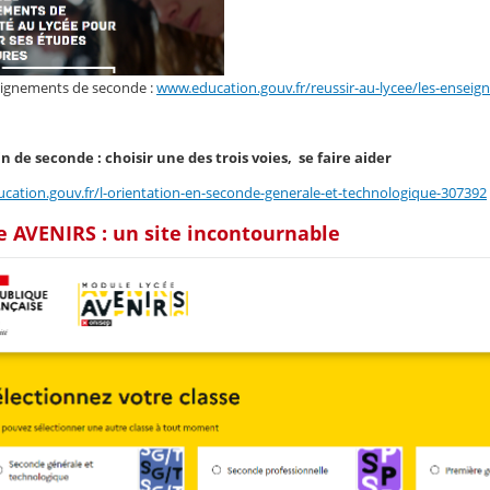
seignements de seconde :
www.education.gouv.fr/reussir-au-lycee/les-ensei
in de seconde : choisir une des trois voies, se faire aider
cation.gouv.fr/l-orientation-en-seconde-generale-et-technologique-307392
 AVENIRS : un site incontournable