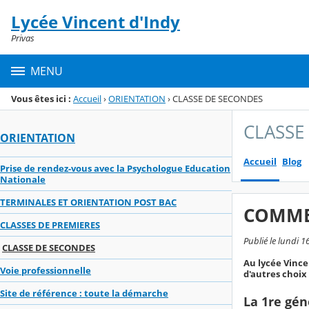
Panneau de gestion des cookies
Lycée Vincent d'Indy
Menu de la rubrique
Contenu
Privas
MENU
Vous êtes ici :
Accueil
›
ORIENTATION
›
CLASSE DE SECONDES
CLASSE
ORIENTATION
Accueil
Blog
Prise de rendez-vous avec la Psychologue Education
Nationale
TERMINALES ET ORIENTATION POST BAC
COMMEN
CLASSES DE PREMIERES
Publié le lundi 
CLASSE DE SECONDES
Au lycée Vince
Voie professionnelle
d'autres choix
Site de référence : toute la démarche
La 1re gén