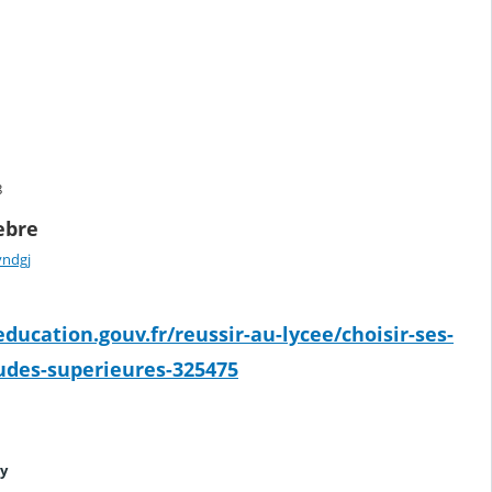
8
ebre
yndgj
ducation.gouv.fr/reussir-au-lycee/choisir-ses-
udes-superieures-325475
dy