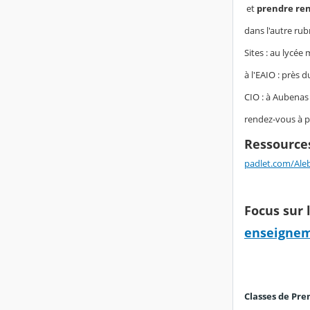
et
prendre ren
dans l'autre rub
Sites : au lycé
à l'EAIO : près 
CIO : à Aubenas
rendez-vous à p
Ressources
padlet.com/Ale
Focus sur 
enseigneme
Classes de Pre