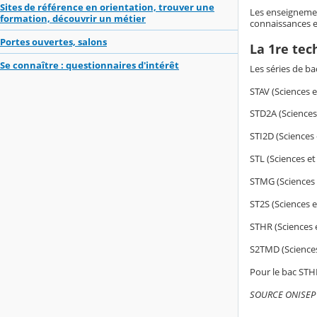
Sites de référence en orientation, trouver une
Les enseignement
formation, découvrir un métier
connaissances e
Portes ouvertes, salons
La 1re tec
Se connaître : questionnaires d'intérêt
Les séries de b
STAV (Sciences e
STD2A (Sciences 
STI2D (Sciences 
STL (Sciences et
STMG (Sciences 
ST2S (Sciences e
STHR (Sciences e
S2TMD (Sciences
Pour le bac STHR
SOURCE ONISEP