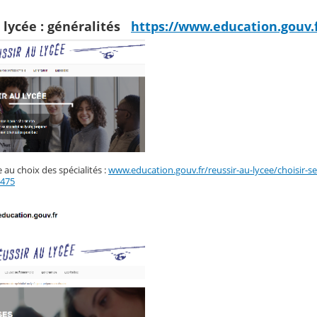
 lycée : généralités
https://www.education.gouv.f
au choix des spécialités :
www.education.gouv.fr/reussir-au-lycee/choisir-s
5475