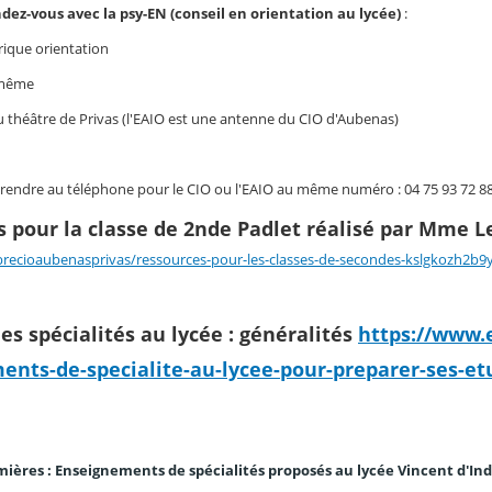
dez-vous avec la psy-EN (conseil en orientation au lycée)
:
rique orientation
e même
du théâtre de Privas (l'EAIO est une antenne du CIO d'Aubenas)
rendre au téléphone pour le CIO ou l'EAIO au même numéro : 04 75 93 72 8
 pour la classe de 2nde Padlet réalisé par Mme L
brecioaubenasprivas/ressources-pour-les-classes-de-secondes-kslgkozh2b9
les spécialités au lycée : généralités
https://www.e
nts-de-specialite-au-lycee-pour-preparer-ses-et
mières : Enseignements de spécialités proposés au lycée Vincent d'In