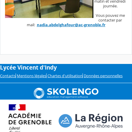
matin et vendredi
journée.
Vous pouvez me
contacter par
mail:
nadia.abdelghafour@ac-grenoble.fr
Lycée Vincent d'Indy
Contacts
Mentions légales
Chartes d'utilisation
Données personnelles