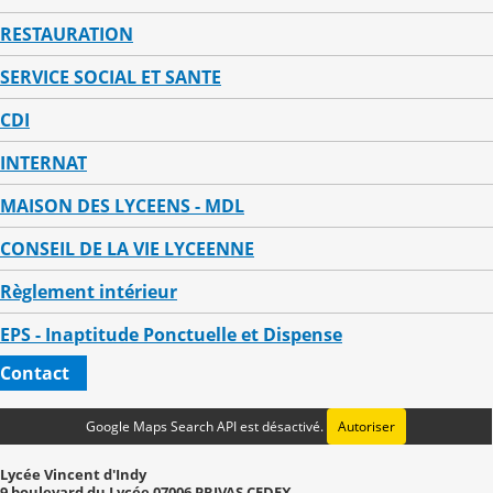
RESTAURATION
SERVICE SOCIAL ET SANTE
CDI
INTERNAT
MAISON DES LYCEENS - MDL
CONSEIL DE LA VIE LYCEENNE
Règlement intérieur
EPS - Inaptitude Ponctuelle et Dispense
Contact
Google Maps Search API est désactivé.
Autoriser
Lycée Vincent d'Indy
9 boulevard du Lycée 07006 PRIVAS CEDEX