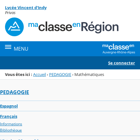
Panneau de gestion des cookies
Lycée Vincent d'Indy
Menu de la rubrique
Contenu
Privas
MENU
Se connecter
Vous êtes ici :
Accueil
›
PEDAGOGIE
›
Mathématiques
PEDAGOGIE
Espagnol
Français
Informations
Bibliothèque