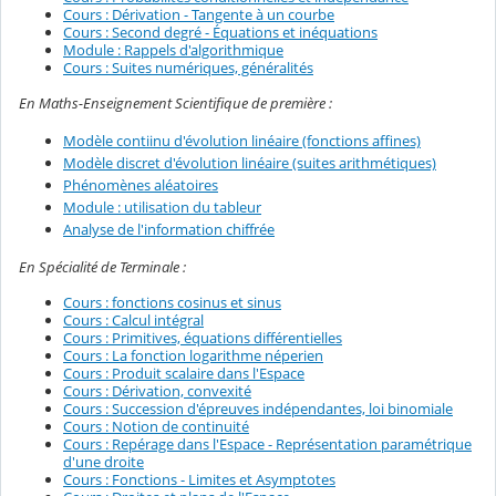
Cours : Dérivation - Tangente à un courbe
Cours : Second degré - Équations et inéquations
Module : Rappels d'algorithmique
Cours : Suites numériques, généralités
En Maths-Enseignement Scientifique de première :
Modèle contiinu d'évolution linéaire (fonctions affines)
Modèle discret d'évolution linéaire (suites arithmétiques)
Phénomènes aléatoires
Module : utilisation du tableur
Analyse de l'information chiffrée
En Spécialité de Terminale :
Cours : fonctions cosinus et sinus
Cours : Calcul intégral
Cours : Primitives, équations différentielles
Cours : La fonction logarithme néperien
Cours : Produit scalaire dans l'Espace
Cours : Dérivation, convexité
Cours : Succession d'épreuves indépendantes, loi binomiale
Cours : Notion de continuité
Cours : Repérage dans l'Espace - Représentation paramétrique
d'une droite
Cours : Fonctions - Limites et Asymptotes