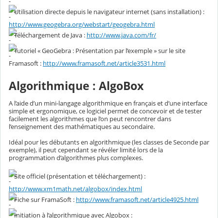
Utilisation directe depuis le navigateur internet (sans installation) :
http://www.geogebra.org/webstart/geogebra.html
Téléchargement de Java :
http://www.java.com/fr/
Tutoriel « GeoGebra : Présentation par l’exemple » sur le site
Framasoft :
http://www.framasoft.net/article3531.html
Algorithmique : AlgoBox
A l’aide d’un mini-langage algorithmique en français et d’une interface
simple et ergonomique, ce logiciel permet de concevoir et de tester
facilement les algorithmes que l’on peut rencontrer dans
l’enseignement des mathématiques au secondaire.
Idéal pour les débutants en algorithmique (les classes de Seconde par
exemple), il peut cependant se révéler limité lors de la
programmation d’algorithmes plus complexes.
Site officiel (présentation et téléchargement) :
http://www.xm1math.net/algobox/index.html
Fiche sur FramaSoft :
http://www.framasoft.net/article4925.html
Initiation à l’algorithmique avec Algobox :