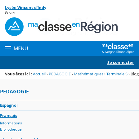
Panneau de gestion des cookies
Lycée Vincent d'Indy
Menu de la rubrique
Contenu
Privas
MENU
Se connecter
Vous êtes ici :
Accueil
›
PEDAGOGIE
›
Mathématiques
›
Terminale S
›
Blog
PEDAGOGIE
Espagnol
Français
Informations
Bibliothèque