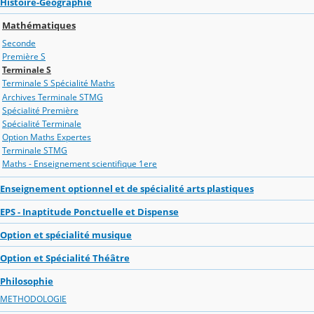
Histoire-Géographie
Mathématiques
Seconde
Première S
Terminale S
Terminale S Spécialité Maths
Archives Terminale STMG
Spécialité Première
Spécialité Terminale
Option Maths Expertes
Terminale STMG
Maths - Enseignement scientifique 1ere
Enseignement optionnel et de spécialité arts plastiques
EPS - Inaptitude Ponctuelle et Dispense
Option et spécialité musique
Option et Spécialité Théâtre
Philosophie
METHODOLOGIE