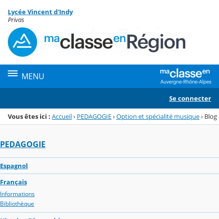
Panneau de gestion des cookies
Lycée Vincent d'Indy
Menu de la rubrique
Contenu
Privas
MENU
Se connecter
Vous êtes ici :
Accueil
›
PEDAGOGIE
›
Option et spécialité musique
›
Blog
PEDAGOGIE
Espagnol
Français
Informations
Bibliothèque