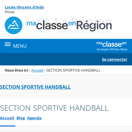
Panneau de gestion des cookies
Lycée Vincent d'Indy
Menu de la rubrique
Contenu
Privas
MENU
Se connecter
Vous êtes ici :
Accueil
›
SECTION SPORTIVE HANDBALL
SECTION SPORTIVE HANDBALL
SECTION SPORTIVE HANDBALL
Accueil
Blog
Agenda