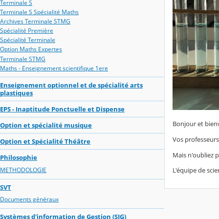
Terminale S
Terminale S Spécialité Maths
Archives Terminale STMG
Spécialité Première
Spécialité Terminale
Option Maths Expertes
Terminale STMG
Maths - Enseignement scientifique 1ere
Enseignement optionnel et de spécialité arts
plastiques
EPS - Inaptitude Ponctuelle et Dispense
Bonjour et bien
Option et spécialité musique
Vos professeurs 
Option et Spécialité Théâtre
Mais n'oubliez 
Philosophie
METHODOLOGIE
L'équipe de sci
SVT
Documents généraux
Systèmes d'information de Gestion (SIG)