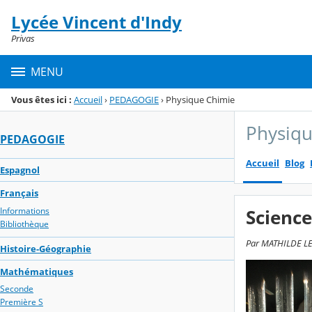
Panneau de gestion des cookies
Lycée Vincent d'Indy
Menu de la rubrique
Contenu
Privas
MENU
Vous êtes ici :
Accueil
›
PEDAGOGIE
›
Physique Chimie
Physiqu
PEDAGOGIE
Accueil
Blog
Espagnol
Français
Informations
Scienc
Bibliothèque
Par MATHILDE LECO
Histoire-Géographie
Mathématiques
Seconde
Première S