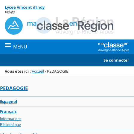
Panneau de gestion des cookies
Lycée Vincent d'Indy
Menu de la rubrique
Contenu
Privas
MENU
Se connecter
Vous êtes ici :
Accueil
›
PEDAGOGIE
PEDAGOGIE
Espagnol
Français
Informations
Bibliothèque