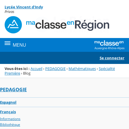
Panneau de gestion des cookies
Lycée Vincent d'Indy
Menu de la rubrique
Contenu
Privas
MENU
Se connecter
Vous êtes ici :
Accueil
›
PEDAGOGIE
›
Mathématiques
›
Spécialité
Première
›
Blog
PEDAGOGIE
Espagnol
Français
Informations
Bibliothèque