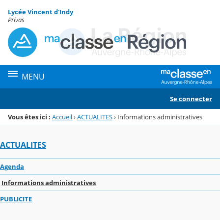
Panneau de gestion des cookies
Lycée Vincent d'Indy
Menu de la rubrique
Contenu
Privas
MENU
Se connecter
Vous êtes ici :
Accueil
›
ACTUALITES
›
Informations administratives
ACTUALITES
Agenda
Informations administratives
PUBLICITE