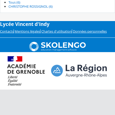
Tous (6)
CHRISTOPHE ROSSIGNOL (6)
Lycée Vincent d'Indy
Contacts
Mentions légales
Chartes d'utilisation
Données personnelles