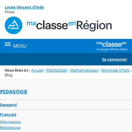
Panneau de gestion des cookies
Lycée Vincent d'Indy
Menu de la rubrique
Contenu
Privas
MENU
Se connecter
Vous êtes ici :
Accueil
›
PEDAGOGIE
›
Mathématiques
›
Terminale STMG
›
Blog
PEDAGOGIE
Espagnol
Français
Informations
Bibliothèque