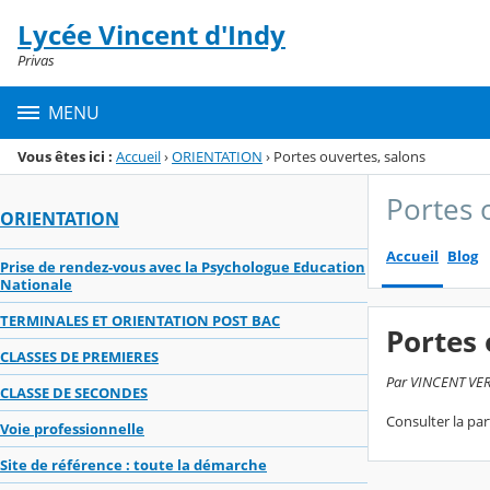
Panneau de gestion des cookies
Lycée Vincent d'Indy
Menu de la rubrique
Contenu
Privas
MENU
Vous êtes ici :
Accueil
›
ORIENTATION
›
Portes ouvertes, salons
Portes 
ORIENTATION
Accueil
Blog
Prise de rendez-vous avec la Psychologue Education
Nationale
TERMINALES ET ORIENTATION POST BAC
Portes 
CLASSES DE PREMIERES
Par VINCENT VERN
CLASSE DE SECONDES
Consulter la par
Voie professionnelle
Site de référence : toute la démarche