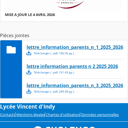
MISE A JOUR LE 4 AVRIL 2026
Pièces jointes
lettre_information_parents_n_1_2025_2026
Télécharger
( .
pdf
,
186.06
ko
)
lettre information parents n 2 2025 2026
Télécharger
( .
pdf
,
191.69
ko
)
lettre_information_parents_n_3_2025_2026
Télécharger
( .
pdf
,
289.08
ko
)
Lycée Vincent d'Indy
Contacts
Mentions légales
Chartes d'utilisation
Données personnelles