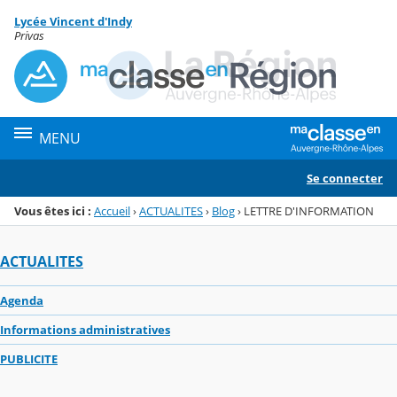
Panneau de gestion des cookies
Lycée Vincent d'Indy
Menu de la rubrique
Contenu
Privas
MENU
Se connecter
Vous êtes ici :
Accueil
›
ACTUALITES
›
Blog
›
LETTRE D'INFORMATION
ACTUALITES
Agenda
Informations administratives
PUBLICITE