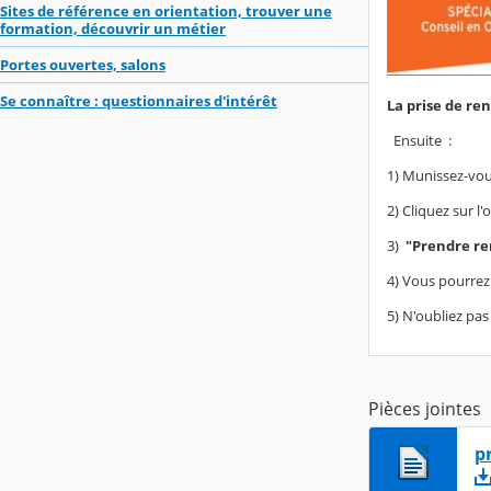
Sites de référence en orientation, trouver une
formation, découvrir un métier
Portes ouvertes, salons
Se connaître : questionnaires d'intérêt
La prise de ren
Ensuite :
1) Munissez-vou
2) Cliquez sur l'
3)
"Prendre re
4) Vous pourrez 
5) N'oubliez pa
Pièces jointes
p