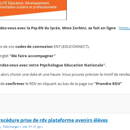
dez-vous avec la Psy-EN du lycée, Mme Zerbini, se fait en ligne
:
https:
s de vos
codes de connexion
ENT (EDUCONNECT),
onglet
"Me faire accompagner"
ndez-vous avec votre Psychologue Education Nationale".
alors choisir une date et une heure. Vous pouvez préciser le motif de rendez-
s de
confirmer
le RDV en cliquant au bas de la page sur
"Prendre RDV"
rocédure prise de rdv plateforme avenirs élèves
Télécharger
( .
odt
,
91.31
ko
)