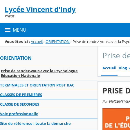
Panneau de gestion des cookies
Lycée Vincent d'Indy
Menu de la rubrique
Contenu
Privas
MENU
Vous êtes ici :
Accueil
›
ORIENTATION
›
Prise de rendez-vous avec la Psy
Prise d
ORIENTATION
Accueil
Blog
Prise de rendez-vous avec la Psychologue
Education Nationale
TERMINALES ET ORIENTATION POST BAC
PRISE 
CLASSES DE PREMIERES
Par VINCENT VERN
CLASSE DE SECONDES
Voie professionnelle
Site de référence : toute la démarche