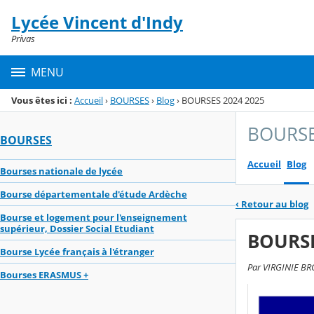
Panneau de gestion des cookies
Lycée Vincent d'Indy
Menu de la rubrique
Contenu
Privas
MENU
Vous êtes ici :
Accueil
›
BOURSES
›
Blog
›
BOURSES 2024 2025
BOURS
BOURSES
Accueil
Blog
Bourses nationale de lycée
Bourse départementale d'étude Ardèche
‹
Retour au blog
Bourse et logement pour l'enseignement
supérieur, Dossier Social Etudiant
BOURSE
Bourse Lycée français à l'étranger
Par VIRGINIE BRO
Bourses ERASMUS +