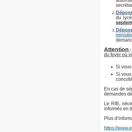
automat
secréta
Dépose
du lycé
septem
Dépose
ministè
demandé
Attention
du foyer où vi
Si vous
Si vous
concubin
En cas de sép
demandes de 
Le RIB, néce
informés en t
Plus d’inform
https://www.e