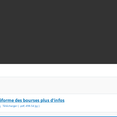
éforme des bourses plus d'infos
Télécharger
( .
pdf
,
498.54
ko
)