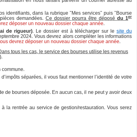
tomatisation en nous faisant parvenir un courrier adressé au
s identifiants, dans la rubrique "Mes services" puis "Bourse
er
es pièces demandées.
Ce dossier pourra être déposé
du 1
devrez déposer un nouveau dossier chaque année
.
ai de rigueur)
. Le dossier est à télécharger sur le
site du
 septembre 2024. Vous devrez alors compléter les informations
, vous devrez déposer un nouveau dossier chaque année
.
Dans tous les cas, le service des bourses utilise les revenus
).
ion commune.
d’impôts séparées, il vous faut mentionner l’identité de votre
nde de bourses déposée. En aucun cas, il ne peut y avoir deux
à la rentrée au service de gestion/restauration. Vous serez