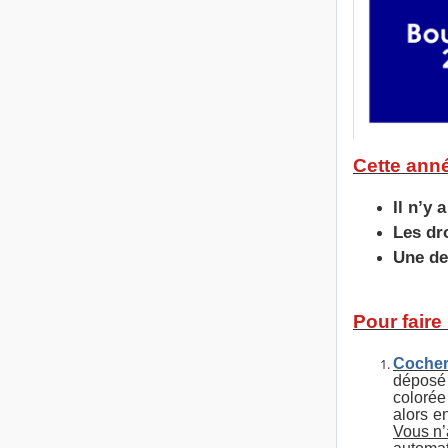
Cette ann
Il n’y
Les dr
Une de
Pour faire
Cocher 
déposé 
colorée
alors e
Vous n’