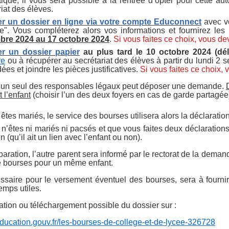
ique, il vous sera possible à la rentrée d’opter pour cette au
riat des élèves.
r un dossier en ligne via votre compte Educonnect
avec vo
e". Vous compléterez alors vos informations et fournirez l
bre 2024 au 17 octobre 2024
.
Si vous faites ce choix, vous 
r un dossier papier
au plus tard le 10 octobre 2024 (dél
re
ou à récupérer au secrétariat des élèves à partir du lundi 2
es et joindre les pièces justificatives.
Si vous faites ce choix
: un seul des responsables légaux peut déposer une demande.
t l’enfant
(choisir l’un des deux foyers en cas de garde partagée
 êtes mariés, le service des bourses utilisera alors la déclarat
 n’êtes ni mariés ni pacsés et que vous faites deux déclarations 
 (qu’il ait un lien avec l’enfant ou non).
aration, l’autre parent sera informé par le rectorat de la dema
bourses pour un même enfant.
ssaire pour le versement éventuel des bourses, sera à fournir 
emps utiles.
ation ou téléchargement possible du dossier sur :
ducation.gouv.fr/les-bourses-de-college-et-de-lycee-326728