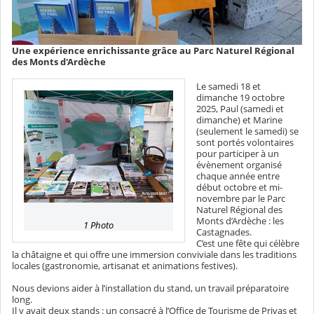
Une expérience enrichissante grâce au Parc Naturel Régional
des Monts d'Ardèche
Le samedi 18 et
dimanche 19 octobre
2025, Paul (samedi et
dimanche) et Marine
(seulement le samedi) se
sont portés volontaires
pour participer à un
évènement organisé
chaque année entre
début octobre et mi-
novembre par le Parc
Naturel Régional des
Monts d’Ardèche : les
1 Photo
Castagnades.
C’est une fête qui célèbre
la châtaigne et qui offre une immersion conviviale dans les traditions
locales (gastronomie, artisanat et animations festives).
Nous devions aider à l’installation du stand, un travail préparatoire
long.
Il y avait deux stands : un consacré à l’Office de Tourisme de Privas et