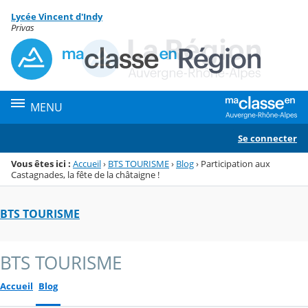
Panneau de gestion des cookies
Lycée Vincent d'Indy
Menu de la rubrique
Contenu
Privas
MENU
Se connecter
Vous êtes ici :
Accueil
›
BTS TOURISME
›
Blog
›
Participation aux
Castagnades, la fête de la châtaigne !
BTS TOURISME
BTS TOURISME
Accueil
Blog