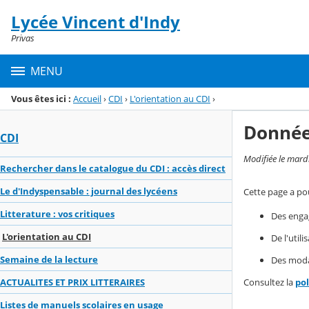
Panneau de gestion des cookies
Lycée Vincent d'Indy
Menu de la rubrique
Contenu
Privas
MENU
Vous êtes ici :
Accueil
›
CDI
›
L'orientation au CDI
›
Donnée
CDI
Modifiée le mard
Rechercher dans le catalogue du CDI : accès direct
Le d'Indyspensable : journal des lycéens
Cette page a pou
Litterature : vos critiques
Des enga
L'orientation au CDI
De l'util
Semaine de la lecture
Des modal
Consultez la
po
ACTUALITES ET PRIX LITTERAIRES
Listes de manuels scolaires en usage