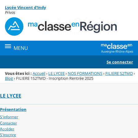
Panneau de gestion des cookies
Lycée Vincent d'Indy
Menu de la rubrique
Contenu
Privas
MENU
Se connecter
Vous êtes ici :
Accueil
›
LE LYCEE
›
NOS FORMATIONS
›
FILIERE S2TMD
›
Blog
›
FILIERE 1S2TMD - Inscription Rentrée 2025
LE LYCEE
Présentation
S'informer
Contacter
Accéder
S'inscrire