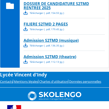
DOSSIER DE CANDIDATURE S2TMD
RENTREE 2025
Télécharger
( .
pdf
,
154.55
ko
)
FILIERE S2TMD 2 PAGES
Télécharger
( .
pdf
,
179.45
ko
)
Admission S2TMD (musique)
Télécharger
( .
pdf
,
136.35
ko
)
Admission S2TMD (theatre)
Télécharger
( .
pdf
,
112.13
ko
)
Lycée Vincent d'Indy
Contacts
Mentions légales
Chartes d'utilisation
Données personnelles