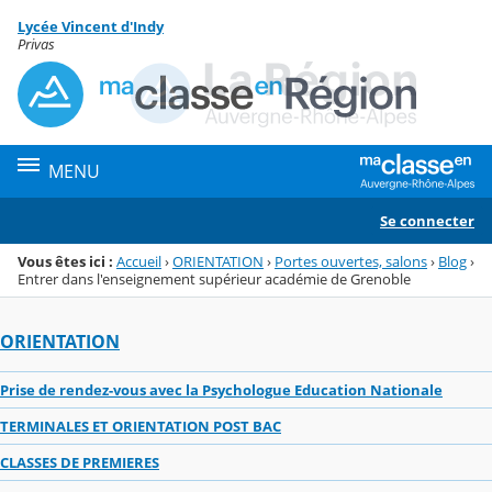
Panneau de gestion des cookies
Lycée Vincent d'Indy
Menu de la rubrique
Contenu
Privas
MENU
Se connecter
Vous êtes ici :
Accueil
›
ORIENTATION
›
Portes ouvertes, salons
›
Blog
›
Entrer dans l'enseignement supérieur académie de Grenoble
ORIENTATION
Prise de rendez-vous avec la Psychologue Education Nationale
TERMINALES ET ORIENTATION POST BAC
CLASSES DE PREMIERES