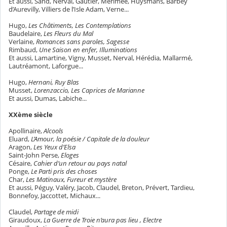
Et aussi, Sand, Nerval, Gautier, Mérimée, Huysmans, Barbey
d’Aurevilly, Villiers de l’Isle Adam, Verne...
Hugo,
Les Châtiments, Les Contemplations
Baudelaire,
Les Fleurs du Mal
Verlaine,
Romances sans paroles, Sagesse
Rimbaud,
Une Saison en enfer, Illuminations
Et aussi, Lamartine, Vigny, Musset, Nerval, Hérédia, Mallarmé,
Lautréamont, Laforgue...
Hugo,
Hernani, Ruy Blas
Musset,
Lorenzaccio, Les Caprices de Marianne
Et aussi, Dumas, Labiche...
XXème siècle
Apollinaire,
Alcools
Eluard,
L’Amour, la poésie / Capitale de la douleur
Aragon,
Les Yeux d’Elsa
Saint-John Perse,
Eloges
Césaire,
Cahier d’un retour au pays natal
Ponge,
Le Parti pris des choses
Char,
Les Matinaux, Fureur et mystère
Et aussi, Péguy, Valéry, Jacob, Claudel, Breton, Prévert, Tardieu,
Bonnefoy, Jaccottet, Michaux...
Claudel,
Partage de midi
Giraudoux,
La Guerre
de Troie n’aura pas lieu , Electre