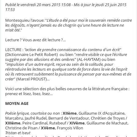
Publié le vendredi 20 mars 2015 15:08 - Mis à jour le jeudi 25 juin 2015
17:53
Montesquieu l'avoue: "
L'étude a été pour moi le souverain remède contre
les dégoûts, n'ayant jamais eu de chagrin qu'une heure de lecture ne
m'ait ôté
."
Lecture ? Vous avez dit lecture ?...
LECTURE :
"action de prendre connaissance du contenu d'un écrit"
(Dictionnaire Le Petit Robert) ou bien "
rendre visible ce que l'écriture
suggère par des allusions et des ombres
" (AL-HAYTAM) ou bien
"
impulsion d'un autre esprit, reçue au sein de la solitude, pour
réintroduire les lecteurs en quelque sorte de force dans la vie de l'esprit
où ils retrouvent subitement la puissance de penser par eux-mêmes et de
créer
" (Marcel PROUST)...
Voici une sélection des plus belles oeuvres de la littérature française :
prenez et lisez, lisez, lisez...
MOYEN AGE
Poésie lyrique, courtoise ou non
:
XIIème
, Guillaume IX d’Acquitaine,
Marcabru, Jaufré Rudel, Bernard de Ventadour, Chrétien de Troyes /
XIIIème
, Peire Cardinal, Rutebeuf /
XIVème
, Guillaume de Machaut,
Christine de Pisan /
XVème
, François Villon
Tristan et Iseut