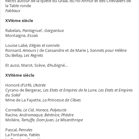
Récits autour de la quête du Graal, du roi Arthur et des Chevaliers de
la Table ronde
Fabliaux
XVIème siècle
Rabelais,
Pantagruel
,
Gargantua
Montaigne,
Essais
Louise Labé,
Elégies et sonnets
Ronsard,
Amours
( de Cassandre et de Marie ),
Sonnets pour Hélène
Du Bellay,
Les Regrets
Et aussi, Marot, Scève, d’Aubigné...
XVIIème siècle
Honoré d’Urfé,
L’Astrée
Cyrano de Bergerac,
Les Etats et Empires de la Lune, Les Etats et
Empires
du Soleil
Mme de La Fayette,
La Princesse de Clèves
Corneille,
Le Cid, Horace, Polyeucte
Racine,
Andromaque, Bérénice, Phèdre
Molière,
Tartuffe, Dom Juan, Le Misanthrope
Pascal,
Pensées
La Fontaine,
Fables