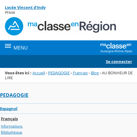
Panneau de gestion des cookies
Lycée Vincent d'Indy
Menu de la rubrique
Contenu
Privas
MENU
Se connecter
Vous êtes ici :
Accueil
›
PEDAGOGIE
›
Français
›
Blog
›
AU BONHEUR DE
LIRE
PEDAGOGIE
Espagnol
Français
Informations
Bibliothèque