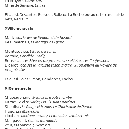
La Bruyère,
Caractères
Mme de Sévigné,
Lettres
Et aussi, Descartes, Bossuet, Boileau, La Rochefoucauld, Le cardinal de
Retz, Perrault...
XVIIIème siècle
Marivaux,
Le Jeu de l’amour et du hasard
Beaumarchais,
Le Mariage de Figaro
Montesquieu,
Lettres persanes
Voltaire,
Candide
,
Zadig
Rousseau,
Les Rêveries du promeneur solitaire
,
Les Confessions
Diderot,
Jacques le Fataliste et son maître
,
Supplément au Voyage
de
Bougainville
Et aussi, Saint-Simon, Condorcet, Laclos...
XIXème siècle
Chateaubriand,
Mémoires d’outre-tombe
Balzac,
Le Père Goriot, Les Illusions perdues
Stendhal,
Le Rouge et le Noir, La Chartreuse de Parme
Hugo,
Les Misérables
Flaubert,
Madame Bovary, L’Education sentimentale
Maupassant,
Contes normands
Zola,
L’Assommoir, Germinal