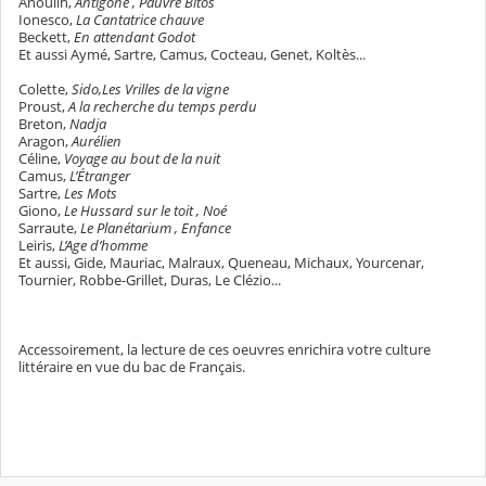
Anouilh,
Antigone , Pauvre Bitos
Ionesco,
La Cantatrice
chauve
Beckett,
En attendant Godot
Et aussi Aymé, Sartre, Camus, Cocteau, Genet, Koltès...
Colette,
Sido,Les Vrilles de la vigne
Proust,
A la recherche du temps perdu
Breton,
Nadja
Aragon,
Aurélien
Céline,
Voyage au bout de la nuit
Camus,
L’Étranger
Sartre,
Les Mots
Giono,
Le Hussard sur le toit , Noé
Sarraute,
Le Planétarium , Enfance
Leiris,
L’Age d’homme
Et aussi, Gide, Mauriac, Malraux, Queneau, Michaux, Yourcenar,
Tournier, Robbe-Grillet, Duras, Le Clézio...
Accessoirement, la lecture de ces oeuvres enrichira votre culture
littéraire en vue du bac de Français.