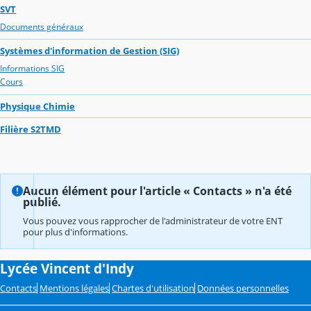
SVT
Documents généraux
Systèmes d'information de Gestion (SIG)
Informations SIG
Cours
Physique Chimie
Filière S2TMD
Aucun élément pour l'article « Contacts » n'a été
publié.
Vous pouvez vous rapprocher de l'administrateur de votre ENT
pour plus d'informations.
Lycée Vincent d'Indy
Contacts
Mentions légales
Chartes d'utilisation
Données personnelles