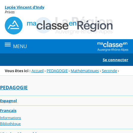
Panneau de gestion des cookies
Lycée Vincent d'Indy
Menu de la rubrique
Contenu
Privas
MENU
Se connecter
Vous êtes ici :
Accueil
›
PEDAGOGIE
›
Mathématiques
›
Seconde
›
PEDAGOGIE
Espagnol
Français
Informations
Bibliothèque