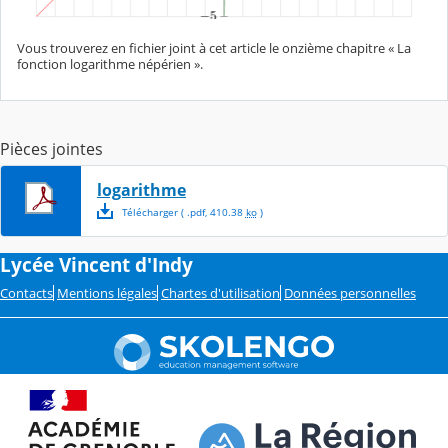
Vous trouverez en fichier joint à cet article le onzième chapitre « La
fonction logarithme népérien ».
Pièces jointes
logarithme
Télécharger
( .
pdf
,
410.38
ko
)
Lycée Vincent d'Indy
Contacts
Mentions légales
Chartes d'utilisation
Données personnelles