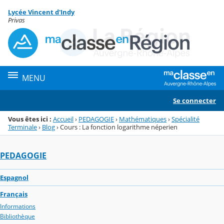
Panneau de gestion des cookies
Lycée Vincent d'Indy
Menu de la rubrique
Contenu
Privas
MENU
Se connecter
Vous êtes ici :
Accueil
›
PEDAGOGIE
›
Mathématiques
›
Spécialité
Terminale
›
Blog
›
Cours : La fonction logarithme néperien
PEDAGOGIE
Espagnol
Français
Informations
Bibliothèque