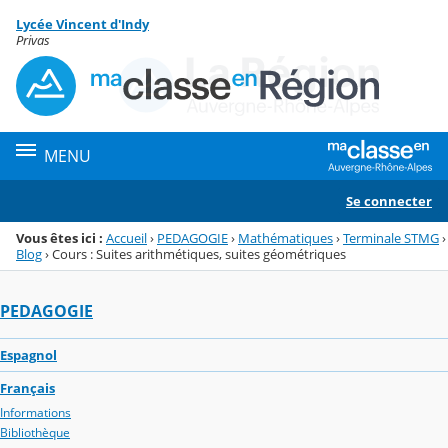
Panneau de gestion des cookies
Lycée Vincent d'Indy
Menu de la rubrique
Contenu
Privas
MENU
Se connecter
Vous êtes ici :
Accueil
›
PEDAGOGIE
›
Mathématiques
›
Terminale STMG
›
Blog
›
Cours : Suites arithmétiques, suites géométriques
PEDAGOGIE
Espagnol
Français
Informations
Bibliothèque