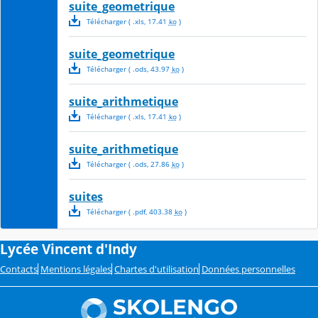
suite_geometrique
Télécharger
( .
xls
,
17.41
ko
)
suite_geometrique
Télécharger
( .
ods
,
43.97
ko
)
suite_arithmetique
Télécharger
( .
xls
,
17.41
ko
)
suite_arithmetique
Télécharger
( .
ods
,
27.86
ko
)
suites
Télécharger
( .
pdf
,
403.38
ko
)
Lycée Vincent d'Indy
Contacts
Mentions légales
Chartes d'utilisation
Données personnelles