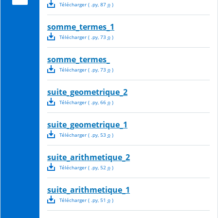
Télécharger
( .
py
,
87
o
)
somme_termes_1
Télécharger
( .
py
,
73
o
)
somme_termes_
Télécharger
( .
py
,
73
o
)
suite_geometrique_2
Télécharger
( .
py
,
66
o
)
suite_geometrique_1
Télécharger
( .
py
,
53
o
)
suite_arithmetique_2
Télécharger
( .
py
,
52
o
)
suite_arithmetique_1
Télécharger
( .
py
,
51
o
)