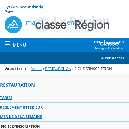
Panneau de gestion des cookies
Lycée Vincent d'Indy
Menu de la rubrique
Contenu
Privas
MENU
Se connecter
Vous êtes ici :
Accueil
›
RESTAURATION
›
FICHE D'INSCRIPTION
RESTAURATION
TARIFS
REGLEMENT INTERIEUR
MENUS DE LA SEMAINE
FICHE D'INSCRIPTION