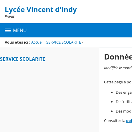
Panneau de gestion des cookies
Lycée Vincent d'Indy
Menu de la rubrique
Contenu
Privas
MENU
Vous êtes ici :
Accueil
›
SERVICE SCOLARITE
›
Donnée
SERVICE SCOLARITE
Modifiée le mard
Cette page a pou
Des enga
De l'util
Des modal
Consultez la
po