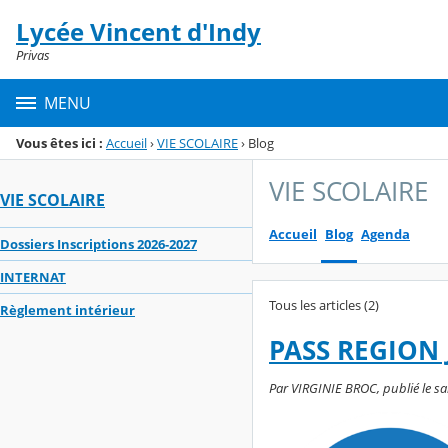
Panneau de gestion des cookies
Lycée Vincent d'Indy
Menu de la rubrique
Contenu
Privas
MENU
Vous êtes ici :
Accueil
›
VIE SCOLAIRE
›
Blog
VIE SCOLAIRE
VIE SCOLAIRE
Accueil
Blog
Agenda
Dossiers Inscriptions 2026-2027
INTERNAT
Tous les articles (2)
Règlement intérieur
PASS REGION 
Par VIRGINIE BROC, publié le sam