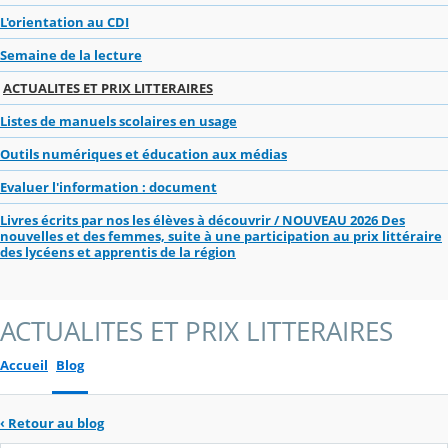
L'orientation au CDI
Semaine de la lecture
ACTUALITES ET PRIX LITTERAIRES
Listes de manuels scolaires en usage
Outils numériques et éducation aux médias
Evaluer l'information : document
Livres écrits par nos les élèves à découvrir / NOUVEAU 2026 Des
nouvelles et des femmes, suite à une participation au prix littéraire
des lycéens et apprentis de la région
ACTUALITES ET PRIX LITTERAIRES
Accueil
Blog
‹
Retour au blog