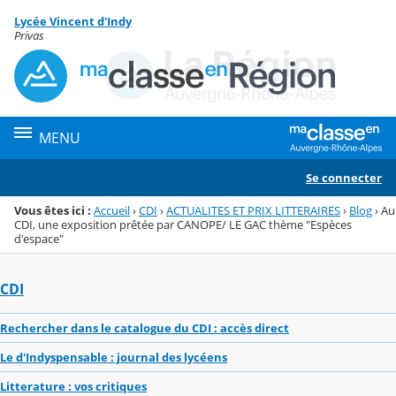
Panneau de gestion des cookies
Lycée Vincent d'Indy
Menu de la rubrique
Contenu
Privas
MENU
Se connecter
Vous êtes ici :
Accueil
›
CDI
›
ACTUALITES ET PRIX LITTERAIRES
›
Blog
›
Au
CDI, une exposition prêtée par CANOPE/ LE GAC thème "Espèces
d'espace"
CDI
Rechercher dans le catalogue du CDI : accès direct
Le d'Indyspensable : journal des lycéens
Litterature : vos critiques