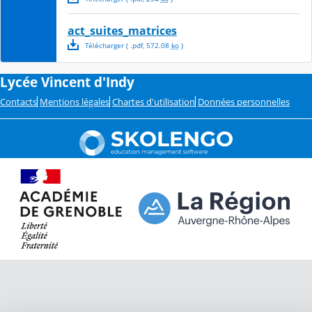
act_suites_matrices
Télécharger
( .
pdf
,
572.08
ko
)
Lycée Vincent d'Indy
Contacts
Mentions légales
Chartes d'utilisation
Données personnelles