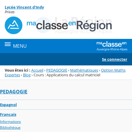
Panneau de gestion des cookies
Lycée Vincent d'Indy
Menu de la rubrique
Contenu
Privas
MENU
Se connecter
Vous êtes ici :
Accueil
›
PEDAGOGIE
›
Mathématiques
›
Option Maths
Expertes
›
Blog
›
Cours : Applications du calcul matriciel
PEDAGOGIE
Espagnol
Français
Informations
Bibliothèque