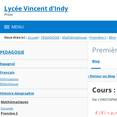
Panneau de gestion des cookies
Lycée Vincent d'Indy
Menu de la rubrique
Contenu
Privas
MENU
Vous êtes ici :
Accueil
›
PEDAGOGIE
›
Mathématiques
›
Première S
›
Blog
Premièr
PEDAGOGIE
Blog
Espagnol
Français
‹
Retour au blog
Informations
Bibliothèque
Cours :
Histoire-Géographie
Par CHRISTOPHE 
Mathématiques
Seconde
Première S