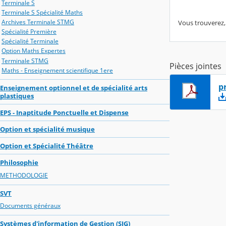
Terminale S
Terminale S Spécialité Maths
Archives Terminale STMG
Vous trouverez, e
Spécialité Première
Spécialité Terminale
Option Maths Expertes
Terminale STMG
Pièces jointes
Maths - Enseignement scientifique 1ere
p
Enseignement optionnel et de spécialité arts
plastiques
EPS - Inaptitude Ponctuelle et Dispense
Option et spécialité musique
Option et Spécialité Théâtre
Philosophie
METHODOLOGIE
SVT
Documents généraux
Systèmes d'information de Gestion (SIG)