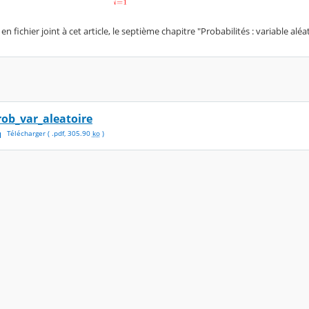
n fichier joint à cet article, le septième chapitre "Probabilités : variable aléa
rob_var_aleatoire
Télécharger
( .
pdf
,
305.90
ko
)