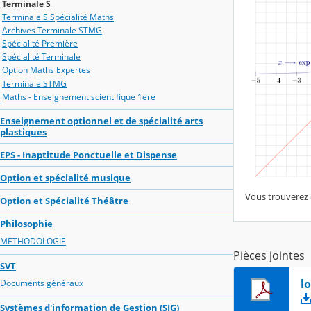
Terminale S
Terminale S Spécialité Maths
Archives Terminale STMG
Spécialité Première
Spécialité Terminale
Option Maths Expertes
Terminale STMG
Maths - Enseignement scientifique 1ere
Enseignement optionnel et de spécialité arts
plastiques
EPS - Inaptitude Ponctuelle et Dispense
Option et spécialité musique
Vous trouverez e
Option et Spécialité Théâtre
Philosophie
METHODOLOGIE
Pièces jointes
SVT
l
Documents généraux
Systèmes d'information de Gestion (SIG)