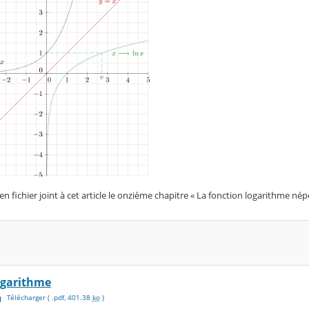
n fichier joint à cet article le onzième chapitre « La fonction logarithme népé
ogarithme
Télécharger
( .
pdf
,
401.38
ko
)