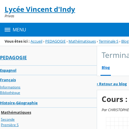
Panneau de gestion des cookies
Lycée Vincent d'Indy
Menu de la rubrique
Contenu
Privas
MENU
Vous êtes ici :
Accueil
›
PEDAGOGIE
›
Mathématiques
›
Terminale S
›
Blog
Termina
PEDAGOGIE
Blog
Espagnol
Français
‹
Retour au blog
Informations
Bibliothèque
Cours :
Histoire-Géographie
Par CHRISTOPHE R
Mathématiques
Seconde
Première S