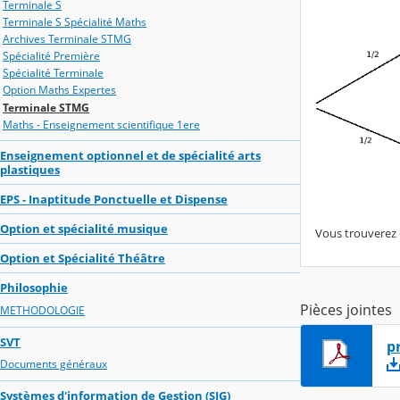
Terminale S
Terminale S Spécialité Maths
Archives Terminale STMG
Spécialité Première
Spécialité Terminale
Option Maths Expertes
Terminale STMG
Maths - Enseignement scientifique 1ere
Enseignement optionnel et de spécialité arts
plastiques
EPS - Inaptitude Ponctuelle et Dispense
Option et spécialité musique
Vous trouverez en
Option et Spécialité Théâtre
Philosophie
Pièces jointes
METHODOLOGIE
SVT
p
Documents généraux
Systèmes d'information de Gestion (SIG)