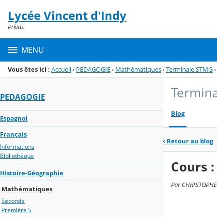
Panneau de gestion des cookies
Lycée Vincent d'Indy
Menu de la rubrique
Contenu
Privas
MENU
Vous êtes ici :
Accueil
›
PEDAGOGIE
›
Mathématiques
›
Terminale STMG
›
Termin
PEDAGOGIE
Blog
Espagnol
Français
‹
Retour au blog
Informations
Bibliothèque
Cours :
Histoire-Géographie
Par CHRISTOPHE R
Mathématiques
Seconde
Première S