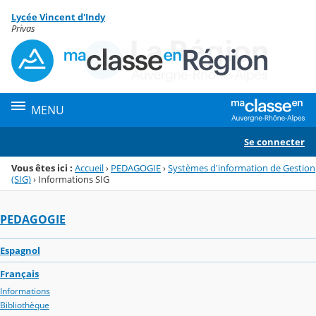
Panneau de gestion des cookies
Lycée Vincent d'Indy
Menu de la rubrique
Contenu
Privas
MENU
Se connecter
Vous êtes ici :
Accueil
›
PEDAGOGIE
›
Systèmes d'information de Gestion
(SIG)
›
Informations SIG
PEDAGOGIE
Espagnol
Français
Informations
Bibliothèque