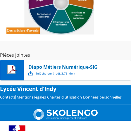
Pièces jointes
Diapo Métiers Numérique-SIG
Télécharger
( .
pdf
,
3.76
Mo
)
Lycée Vincent d'Indy
Contacts
Mentions légales
Chartes d'utilisation
Données personnelles