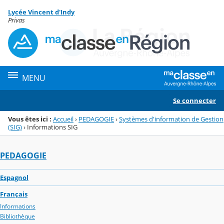
Panneau de gestion des cookies
Lycée Vincent d'Indy
Menu de la rubrique
Contenu
Privas
MENU
Se connecter
Vous êtes ici :
Accueil
›
PEDAGOGIE
›
Systèmes d'information de Gestion
(SIG)
›
Informations SIG
PEDAGOGIE
Espagnol
Français
Informations
Bibliothèque